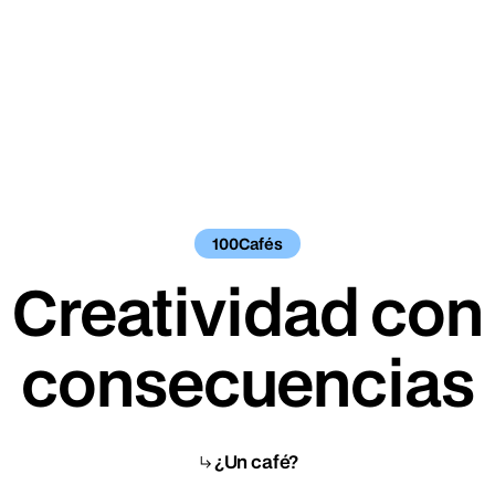
Nosotros, además, trabajamos antes de la campaña:
definimos qué es la marca, qué decisiones la sostienen, y
luego también producimos lo que esas decisiones piden.
Es lo que en branding marca la diferencia entre una pieza
que llama la atención un día y un sistema que construye
valor durante años.
100Cafés
Creatividad con
consecuencias
¿Un café?